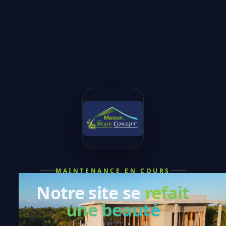
MAINTENANCE EN COURS
Notre site se
refait
une beauté