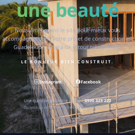
une beauté
Nous améliorons le site pour mieux vous
accompagner dans votre projet de construction en
Guadeloupe. Il sera de retour très bientôt.
LE BONHEUR BIEN CONSTRUIT.
Instagram
Facebook
Une question sur votre projet ?
0590 323 222
Du lundi au vendredi — 08h00-12h00 / 14h00-17h00