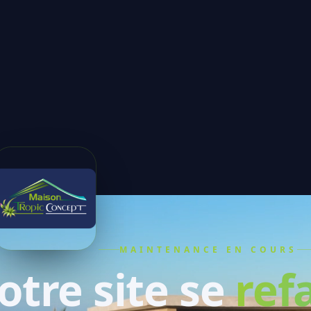
MAINTENANCE EN COURS
otre site se
refa